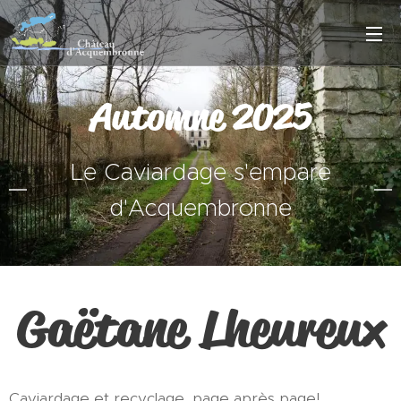
Automne 2025
Le Caviardage s'empare
d'Acquembronne
Gaëtane Lheureux
Caviardage et recyclage, page après page!